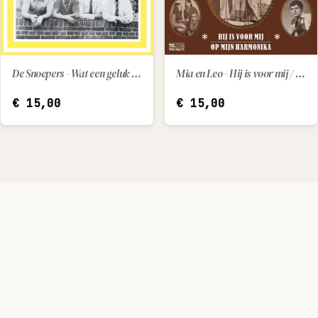
De Snoepers - Wat een geluk dat hij z'n moeder had / Kleine Pepito (little Pepito)
Mia en Leo - Hij is voor mij / Op mijn harmonika
IN WINKELWAGEN
IN WINKELWAGEN
€
15,00
€
15,00