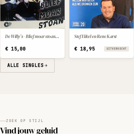
De Willy’s - Blief moar stoan - Puttysong
Stef Ekkel en Rene Karst
IN WINKELWAGEN
€
15,00
€
18,95
UITVERKOCHT
ALLE SINGLES
ZOEK OP STIJL
Vind jouw geluid