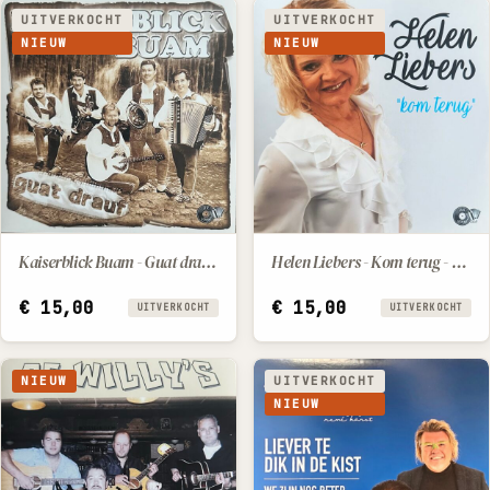
UITVERKOCHT
UITVERKOCHT
NIEUW
NIEUW
Kaiserblick Buam - Guat drauf - Bariton Lausbua
Helen Liebers - Kom terug - Gerrie Liebers - Jij bent mijn engel
€
15,00
€
15,00
UITVERKOCHT
UITVERKOCHT
NIEUW
UITVERKOCHT
NIEUW