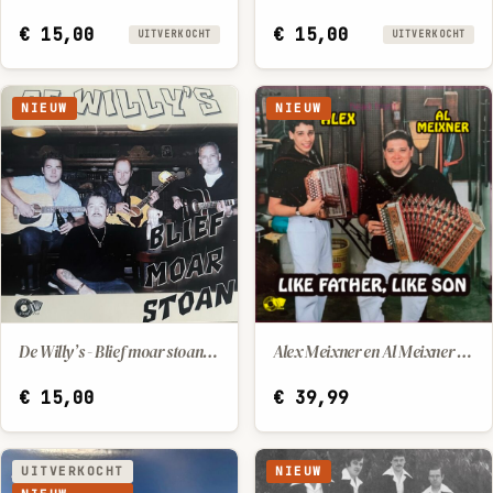
€
15,00
€
15,00
UITVERKOCHT
UITVERKOCHT
NIEUW
NIEUW
De Willy’s - Blief moar stoan - Puttysong
Alex Meixner en Al Meixner Like Father - Like Son
IN WINKELWAGEN
IN WINKELWAGEN
€
15,00
€
39,99
UITVERKOCHT
NIEUW