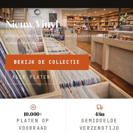
Nieuw Vinyl
Handgeselecteerde vinyl — van klassiekers tot de
nieuwste releases.
BEKIJK DE COLLECTIE
ALLE PLATEN
10.000+
48u
PLATEN OP
GEMIDDELDE
VOORRAAD
VERZENDTIJD