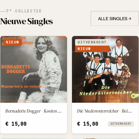
7" COLLECTIE
Nieuwe Singles
ALLE SINGLES
NIEUW
UITVERKOCHT
NIEUW
Bernadette Dogger - Koeien met gouden horens - Waarom heb je me verlaten
Die Niederosterreicher - Beim trachtenfest der gmiatlichen Salzburger - Am Flug
IN WINKELWAGEN
€
15,00
€
15,00
UITVERKOCHT