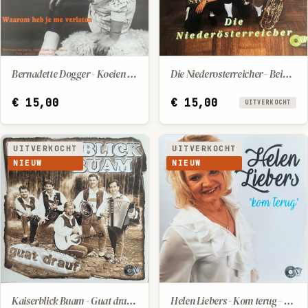
Bernadette Dogger - Koeien met gouden horens - Waarom heb je me verlaten
Die Niederosterreicher - Beim trachtenfest der gmiatlichen Salzburger - Am Flug
IN WINKELWAGEN
€
15,00
€
15,00
UITVERKOCHT
UITVERKOCHT
UITVERKOCHT
NIEUW
NIEUW
Kaiserblick Buam - Guat drauf - Bariton Lausbua
Helen Liebers - Kom terug - Gerrie Liebers - Jij bent mijn engel