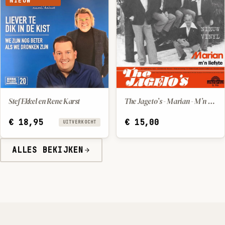
NIEUW
Stef Ekkel en Rene Karst
The Jageto’s - Marian - M’n liefste
IN WINKELWAGEN
€
18,95
€
15,00
UITVERKOCHT
ALLES BEKIJKEN