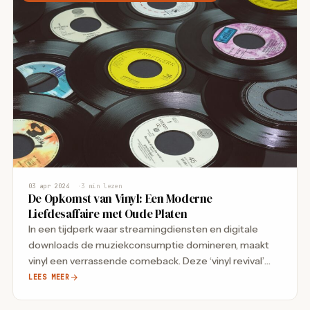
03 apr 2024
3 min lezen
De Opkomst van Vinyl: Een Moderne
Liefdesaffaire met Oude Platen
In een tijdperk waar streamingdiensten en digitale
downloads de muziekconsumptie domineren, maakt
vinyl een verrassende comeback. Deze ‘vinyl revival’
fascineert zowel oude…
LEES MEER