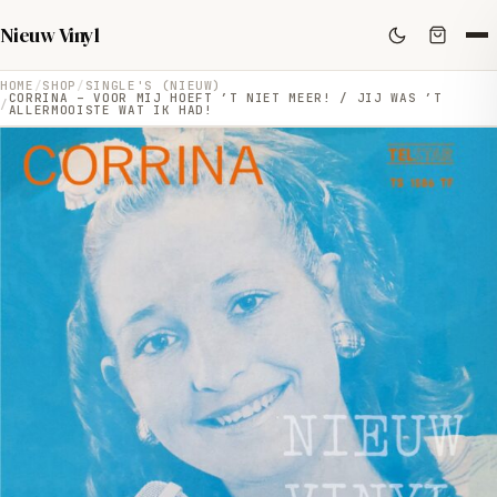
Nieuw Vinyl
HOME
SHOP
SINGLE'S (NIEUW)
CORRINA – VOOR MIJ HOEFT ’T NIET MEER! / JIJ WAS ’T
ALLERMOOISTE WAT IK HAD!