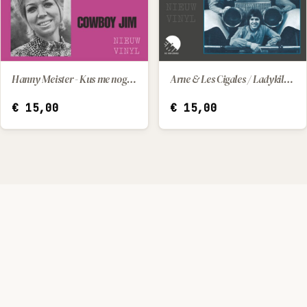
Hanny Meister - Kus me nog een keer / Cowboy Jim
Arne & Les Cigales / Ladykiller - vakantieliefde
IN WINKELWAGEN
IN WINKELWAGEN
€
15,00
€
15,00