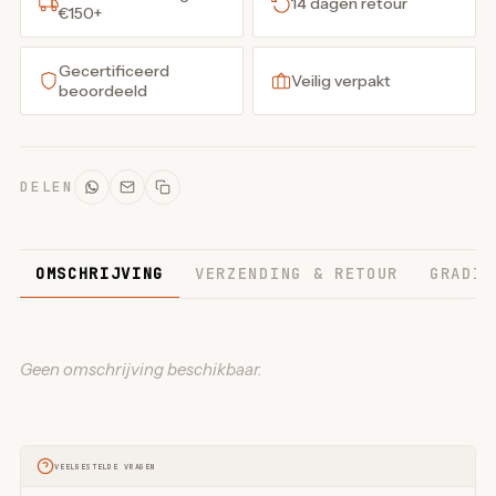
14 dagen retour
€150+
Gecertificeerd
Veilig verpakt
beoordeeld
DELEN
OMSCHRIJVING
VERZENDING & RETOUR
GRADIN
Geen omschrijving beschikbaar.
VEELGESTELDE VRAGEN