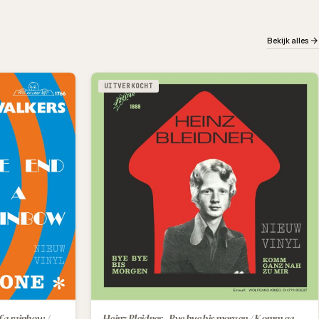
Bekijk alles
UITVERKOCHT
Marah and the walkers - The end of a rainbow / Deliah's gone
Heinz Bleidner - Bye bye bis morgen / Komm ganz nah zu mir