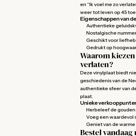
en “Ik voel me zo verlat
weer tot leven op 45 toe
Eigenschappen van dez
Authentieke geluidskw
Nostalgische numme
Geschikt voor liefhe
Gedrukt op hoogwaard
Waarom kiezen v
verlaten?
Deze vinylplaat biedt ni
geschiedenis van de Ne
authentieke sfeer van de
plaat.
Unieke verkooppunte
Herbeleef de gouden 
Voeg een waardevol st
Geniet van de warme 
Bestel vandaag