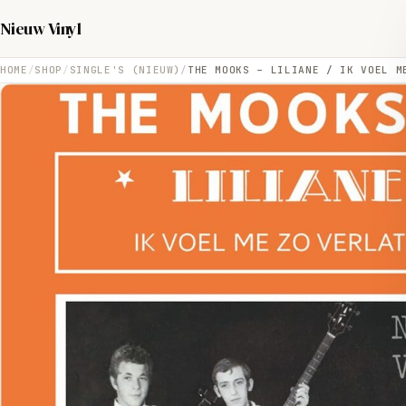
Nieuw Vinyl
HOME
SHOP
SINGLE'S (NIEUW)
THE MOOKS – LILIANE / IK VOEL M