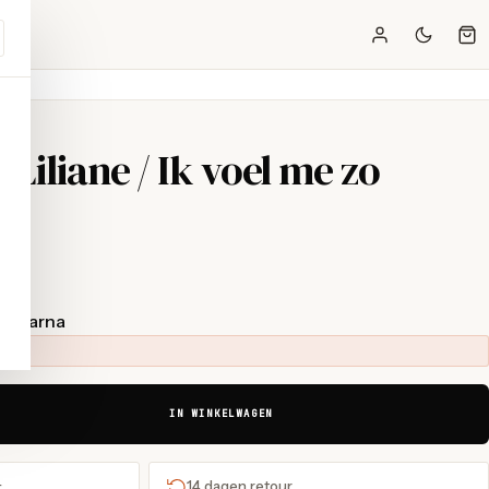
Liliane / Ik voel me zo
t Klarna
IN WINKELWAGEN
+
14 dagen retour