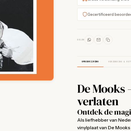
Gecertificeerd beoorde
DELEN
OMSCHRIJVING
VERZENDING & RET
De Mooks – 
verlaten
Ontdek de magie
Als liefhebber van Neder
vinylplaat van De Mooks 