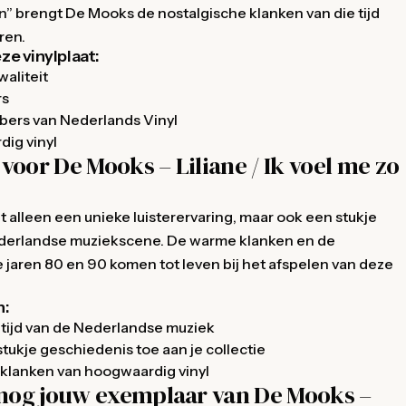
en” brengt De Mooks de nostalgische klanken van die tijd
ren.
e vinylplaat:
aliteit
rs
bbers van Nederlands Vinyl
ig vinyl
oor De Mooks – Liliane / Ik voel me zo
et alleen een unieke luisterervaring, maar ook een stukje
derlandse muziekscene. De warme klanken en de
 jaren 80 en 90 komen tot leven bij het afspelen van deze
n:
tijd van de Nederlandse muziek
ukje geschiedenis toe aan je collectie
klanken van hoogwaardig vinyl
 nog jouw exemplaar van De Mooks –