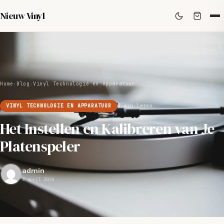
Nieuw Vinyl
Home
›
Blog
›
Vinyl Technologie en Apparatuur
VINYL TECHNOLOGIE EN APPARATUUR
3 min lezen
Het Instellen en Kalibreren van Je
Platenspeler
admin
3 april 2024