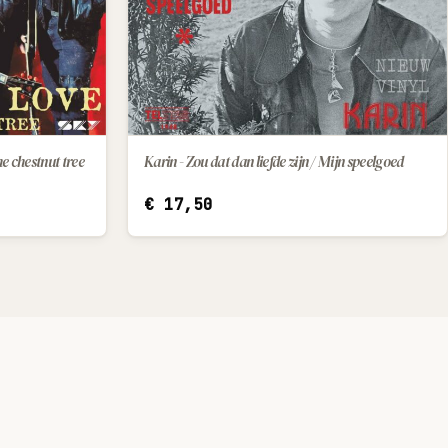
e chestnut tree
Karin - Zou dat dan liefde zijn / Mijn speelgoed
IN WINKELWAGEN
€
17,50