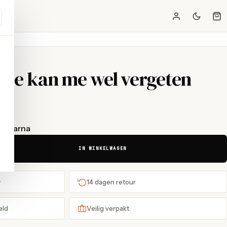
 - je kan me wel vergeten
t Klarna
IN WINKELWAGEN
+
14 dagen retour
eld
Veilig verpakt