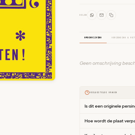
DELEN
OMSCHRIJVING
VERZENDING & RET
Geen omschrijving besch
VEELGESTELDE VRAGEN
Is dit een originele persi
Hoe wordt de plaat verp