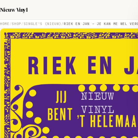
Nieuw Vinyl
HOME
SHOP
SINGLE'S (NIEUW)
RIEK EN JAN – JE KAN ME WEL VER