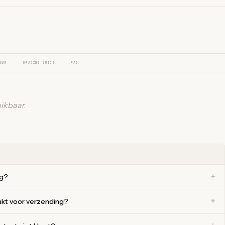
OUR
GRADING GUIDE
FAQ
ikbaar.
ng?
akt voor verzending?