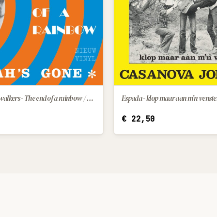
Marah and the walkers - The end of a rainbow / Deliah's gone
IN WINKELWAGEN
IN WINKELWAGEN
€
22,50