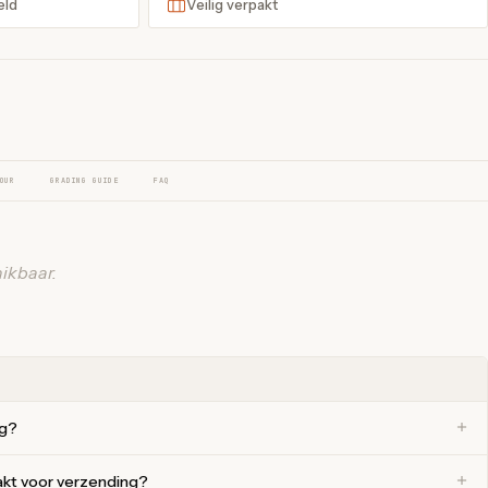
eld
Veilig verpakt
OUR
GRADING GUIDE
FAQ
ikbaar.
ng?
akt voor verzending?