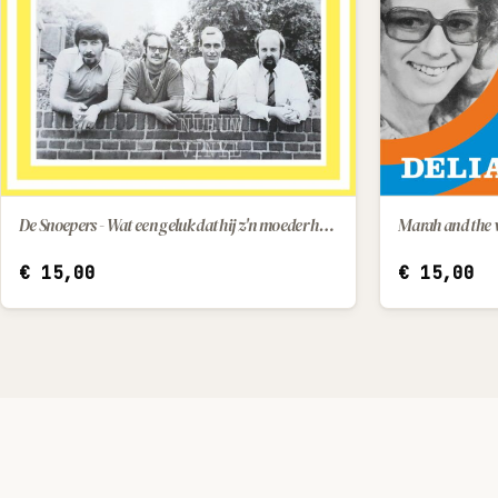
De Snoepers - Wat een geluk dat hij z'n moeder had / Kleine Pepito (little Pepito)
IN WINKELWAGEN
€
15,00
€
15,00