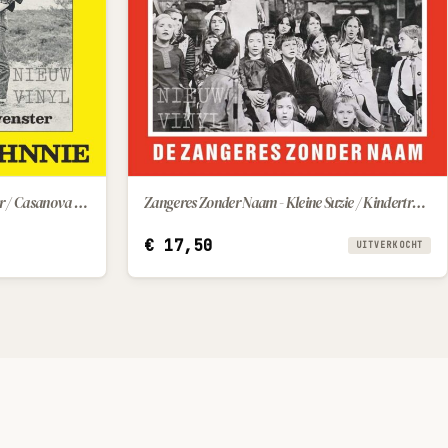
Espada - klop maar aan m’n venster / Casanova Johnnie
Zangeres Zonder Naam - Kleine Suzie / Kindertroost
€
17,50
UITVERKOCHT