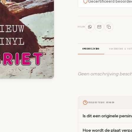
Gecertificeerd beoorde
DELEN
OMSCHRIJVING
VERZENDING & RET
Geen omschrijving besch
VEELGESTELDE VRAGEN
Is dit een originele persi
Hoe wordt de plaat verp