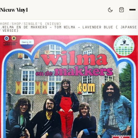
Nieuw Vinyl
HOME
SHOP
SINGLE'S (NIEUW)
WILMA EN DE MAKKERS – TOM WILMA – LAVENDER BLUE ( JAPANSE
VERSIE)