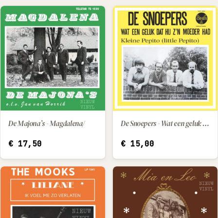
De Majona’s - Magdalena/
De Snoepers - Wat een geluk dat hij z'n moeder had / Kleine Pepito (little Pepito)
IN WINKELWAGEN
IN WINKELWAGEN
€
17,50
€
15,00