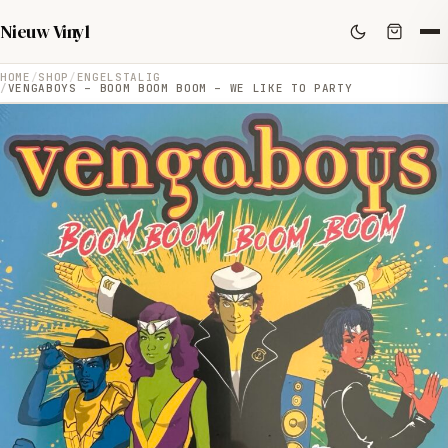
Nieuw Vinyl
HOME
SHOP
ENGELSTALIG
VENGABOYS – BOOM BOOM BOOM – WE LIKE TO PARTY