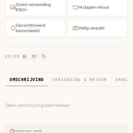
Gratis verzending
14 dagen retour
€150+
Gecertificeerd
Veilig verpakt
beoordeeld
DELEN
OMSCHRIJVING
VERZENDING & RETOUR
GRADIN
Geen omschrijving beschikbaar.
VEELGESTELDE VRAGEN