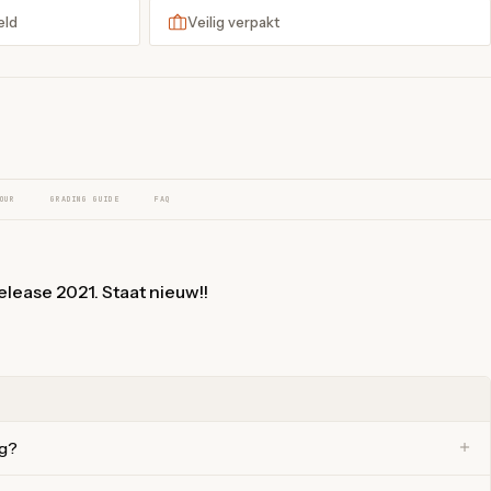
eld
Veilig verpakt
OUR
GRADING GUIDE
FAQ
release 2021. Staat nieuw!!
ng?