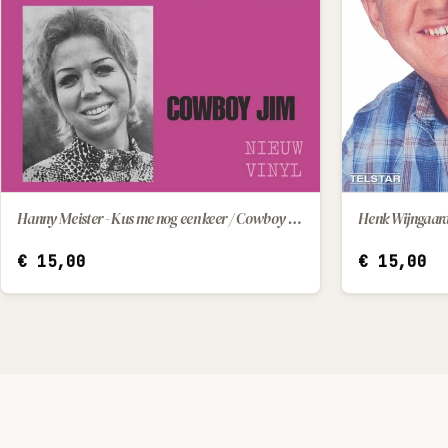
Hanny Meister - Kus me nog een keer / Cowboy Jim
IN WINKELWAGEN
€
15,00
€
15,00