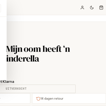
 - Mijn oom heeft ‘n
 Cinderella
t Klarna
UITVERKOCHT
+
14 dagen retour