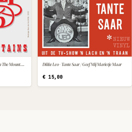
Bradley Band - California / High On The Mountains
Dikke Leo - Tante Saar / Geef Mij Marietje Maar
IN WINKELWAGEN
€
15,00