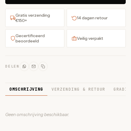
Gratis verzending
14 dagen retour
€150+
Gecertificeerd
Veilig verpakt
beoordeeld
DELEN
OMSCHRIJVING
VERZENDING & RETOUR
GRADIN
Geen omschrijving beschikbaar.