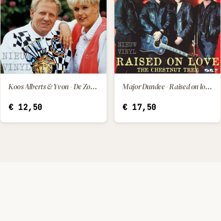
Koos Alberts & Yvon - De Zomerzon
Major Dundee - Raised on love / The chestnut tree
IN WINKELWAGEN
IN WINKELWAGEN
€
12,50
€
17,50