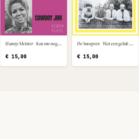
Hanny Meister - Kus me nog een keer / Cowboy Jim
De Snoepers - Wat een geluk dat hij z'n moeder had / Kleine Pepito (little Pepito)
IN WINKELWAGEN
IN WINKELWAGEN
€
15,00
€
15,00