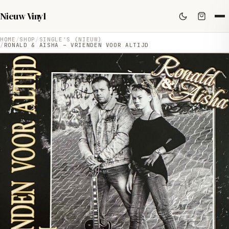
Nieuw Vinyl
HOME
SHOP
SINGLE'S (NIEUW)
RONALD & AISHA – VRIENDEN VOOR ALTIJD