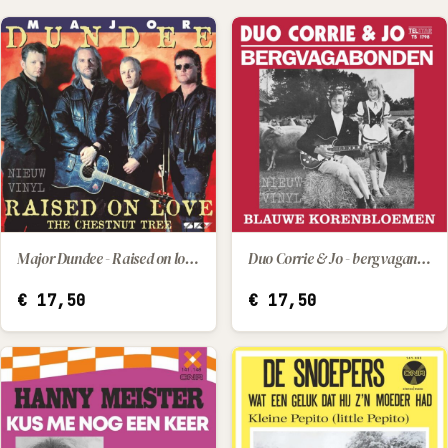
Major Dundee - Raised on love / The chestnut tree
Duo Corrie & Jo - bergvaganonden / blauwe korenbloemen
IN WINKELWAGEN
IN WINKELWAGEN
€
17,50
€
17,50