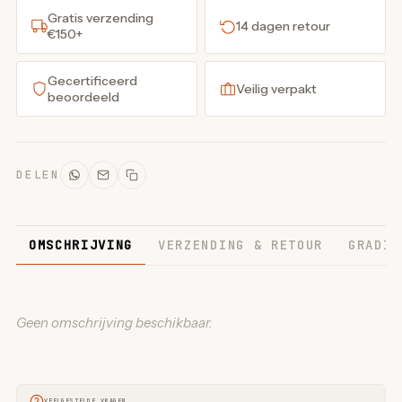
Gratis verzending
14 dagen retour
€150+
Gecertificeerd
Veilig verpakt
beoordeeld
DELEN
OMSCHRIJVING
VERZENDING & RETOUR
GRADIN
Geen omschrijving beschikbaar.
VEELGESTELDE VRAGEN