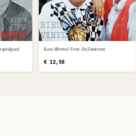
jn speelgoed
Koos Alberts & Yvon - De Zomerzon
IN WINKELWAGEN
€
12,50