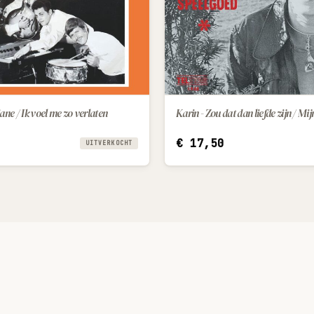
ane / Ik voel me zo verlaten
Karin - Zou dat dan liefde zijn / Mi
IN WINKELWAGEN
€
17,50
UITVERKOCHT