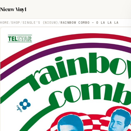
Nieuw Vinyl
HOME
SHOP
SINGLE'S (NIEUW)
RAINBOW COMBO – O LA LA LA