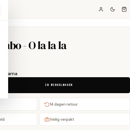
bo - O la la la
t Klarna
IN WINKELWAGEN
+
14 dagen retour
eld
Veilig verpakt