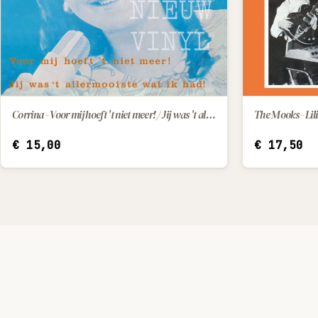
Corrina - Voor mij hoeft 't niet meer! / Jij was 't allermooiste wat ik had!
The Mooks - Lili
IN WINKELWAGEN
€
15,00
€
17,50