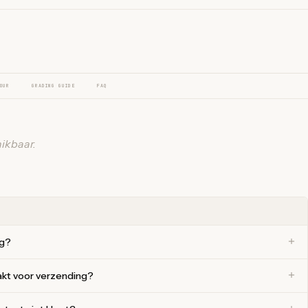
OUR
GRADING GUIDE
FAQ
ikbaar.
ng?
akt voor verzending?