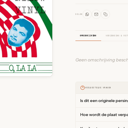
DELEN
OMSCHRIJVING
VERZENDING & RET
Geen omschrijving besch
VEELGESTELDE VRAGEN
Is dit een originele persi
Hoe wordt de plaat verp