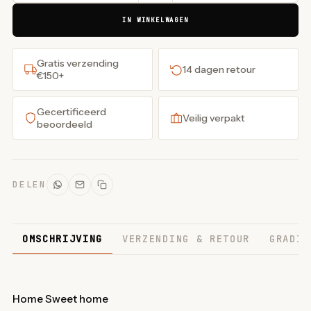
IN WINKELWAGEN
Gratis verzending
14 dagen retour
€150+
Gecertificeerd
Veilig verpakt
beoordeeld
DELEN
OMSCHRIJVING
VERZENDING & RETOUR
GRADIN
Home Sweet home