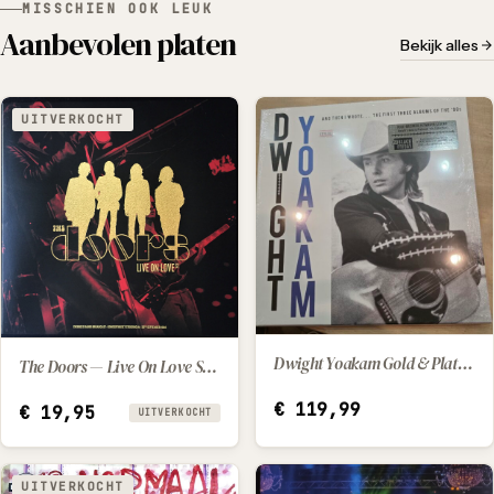
MISSCHIEN OOK LEUK
Aanbevolen platen
Bekijk alles
UITVERKOCHT
Dwight Yoakam Gold & Platinum '90s Collection
The Doors — Live On Love St (2022) [LP]
IN WINKELWAGEN
€
119,99
€
19,95
UITVERKOCHT
UITVERKOCHT