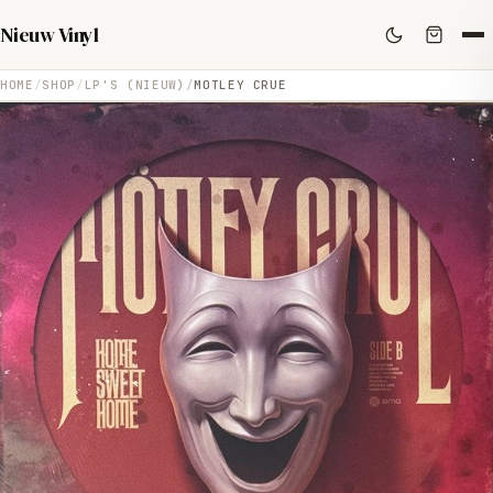
Nieuw Vinyl
HOME
SHOP
LP'S (NIEUW)
MOTLEY CRUE