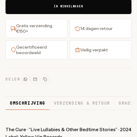
IN WINKELWAGEN
Gratis verzending
14 dagen retour
€150+
Gecertificeerd
Veilig verpakt
beoordeeld
DELEN
OMSCHRIJVING
VERZENDING & RETOUR
GRADIN
The Cure · “Live Lullabies & Other Bedtime Stories” · 2024
Label: Yellow Vin Records