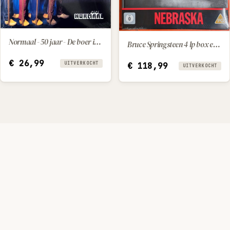
Normaal - 50 jaar - De boer is troef
Bruce Springsteen 4 lp box en blu ray
€
26,99
UITVERKOCHT
€
118,99
UITVERKOCHT