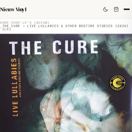
Nieuw Vinyl
HOME
SHOP
LP'S (NIEUW)
THE CURE — LIVE LULLABIES & OTHER BEDTIME STORIES (2024)
[LP]