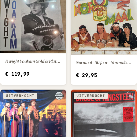
Dwight Yoakam Gold & Platinum '90s Collection
Normaal - 50 jaar - Normalis 15 jaar Jubilaris
IN WINKELWAGEN
IN WINKELWAGEN
€
119,99
€
29,95
UITVERKOCHT
UITVERKOCHT