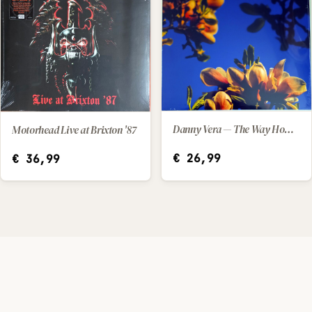
Danny Vera — The Way Home (2025) [LP]
Motorhead Live at Brixton '87
IN WINKELWAGEN
IN WINKELWAGEN
€
26,99
€
36,99