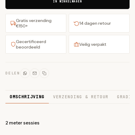
IN WINKELWAGEN
Gratis verzending
14 dagen retour
€150+
Gecertificeerd
Veilig verpakt
beoordeeld
DELEN
OMSCHRIJVING
VERZENDING & RETOUR
GRADIN
2 meter sessies