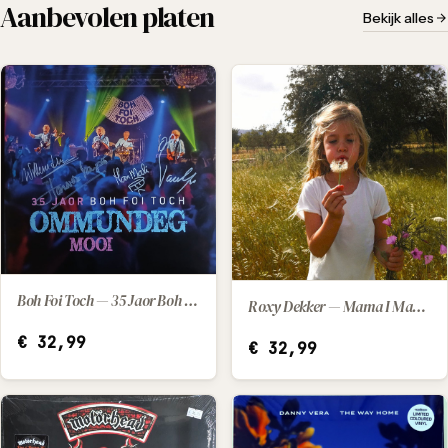
Aanbevolen platen
Bekijk alles
Boh Foi Toch — 35 Jaor Boh Foi Toch Ommundeg Mooi (2025) [LP]
Roxy Dekker — Mama I Made It (2025) [LP]
IN WINKELWAGEN
IN WINKELWAGEN
€
32,99
€
32,99