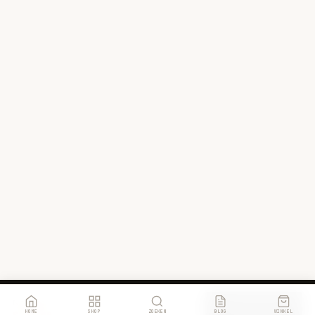
Normaal
IN WINKELWAGEN
HOME
SHOP
ZOEKEN
BLOG
WINKEL