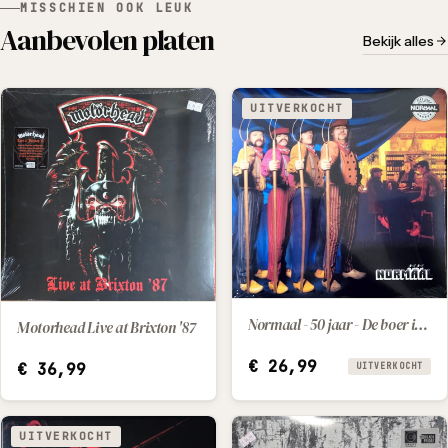
MISSCHIEN OOK LEUK
Aanbevolen platen
Bekijk alles
UITVERKOCHT
Normaal - 50 jaar - De boer is troef
Motorhead Live at Brixton '87
IN WINKELWAGEN
€
26,99
€
36,99
UITVERKOCHT
UITVERKOCHT