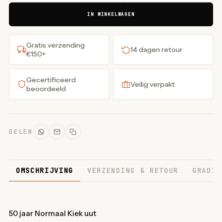
IN WINKELWAGEN
Gratis verzending
14 dagen retour
€150+
Gecertificeerd
Veilig verpakt
beoordeeld
DELEN
OMSCHRIJVING
VERZENDING & RETOUR
GRADIN
50 jaar Normaal Kiek uut