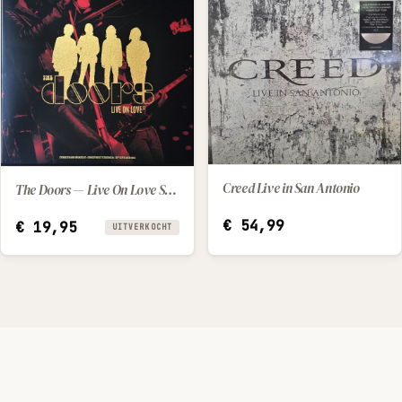
Creed Live in San Antonio
The Doors — Live On Love St (2022) [LP]
IN WINKELWAGEN
€
54,99
€
19,95
UITVERKOCHT