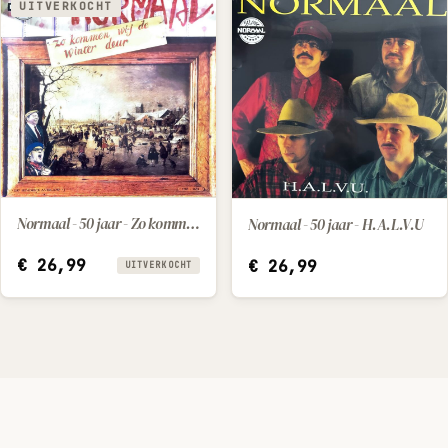
UITVERKOCHT
Normaal - 50 jaar - Zo kommen wi-j de winter deur
Normaal - 50 jaar - H.A.L.V.U
IN WINKELWAGEN
€
26,99
€
26,99
UITVERKOCHT