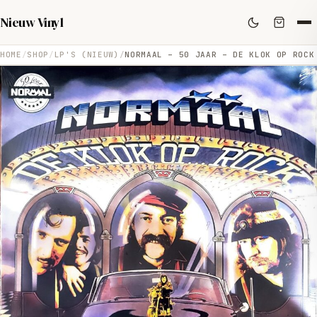
Nieuw Vinyl
HOME
SHOP
LP'S (NIEUW)
NORMAAL – 50 JAAR – DE KLOK OP ROCK