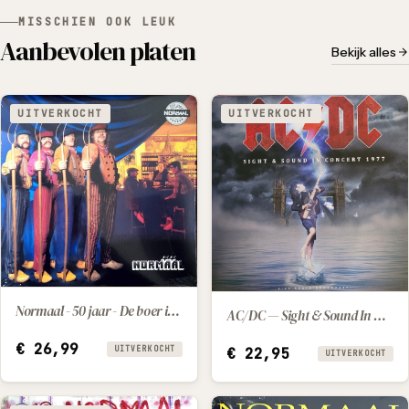
MISSCHIEN OOK LEUK
Aanbevolen platen
Bekijk alles
UITVERKOCHT
UITVERKOCHT
Normaal - 50 jaar - De boer is troef
AC/DC — Sight & Sound In Concert 1977 (2025) [LP]
€
26,99
UITVERKOCHT
€
22,95
UITVERKOCHT