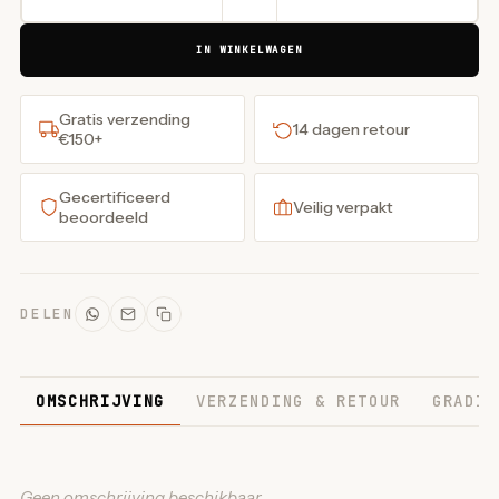
IN WINKELWAGEN
Gratis verzending
14 dagen retour
€150+
Gecertificeerd
Veilig verpakt
beoordeeld
DELEN
OMSCHRIJVING
VERZENDING & RETOUR
GRADIN
Geen omschrijving beschikbaar.