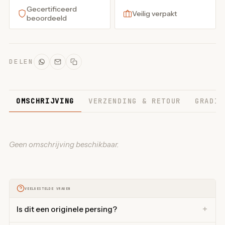
Gecertificeerd
Veilig verpakt
beoordeeld
DELEN
OMSCHRIJVING
VERZENDING & RETOUR
GRADIN
Geen omschrijving beschikbaar.
VEELGESTELDE VRAGEN
Is dit een originele persing?