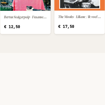
The Mooks - Liliane / Ik voel me zo verlaten
Bertus Staigerpaip - Fraanse les
IN WINKELWAGEN
IN WINKELWAGEN
€
17,50
€
12,50