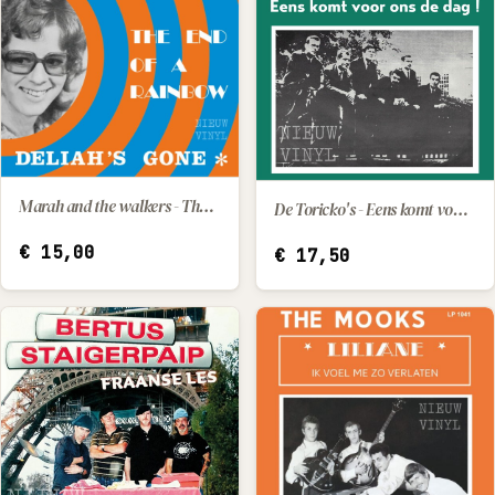
Marah and the walkers - The end of a rainbow / Deliah's gone
De Toricko's - Eens komt voor ons de dag
IN WINKELWAGEN
IN WINKELWAGEN
€
15,00
€
17,50