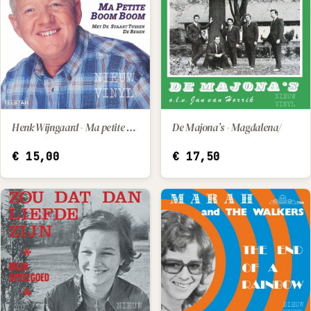
Henk Wijngaard - Ma petite / Met de staart tussen de benen
De Majona’s - Magdalena/
IN WINKELWAGEN
IN WINKELWAGEN
€
15,00
€
17,50