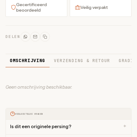
Gecertificeerd
Veilig verpakt
beoordeeld
DELEN
OMSCHRIJVING
VERZENDING & RETOUR
GRADIN
Geen omschrijving beschikbaar.
VEELGESTELDE VRAGEN
Is dit een originele persing?