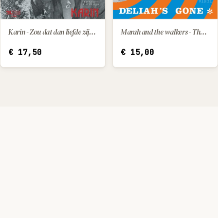
Karin - Zou dat dan liefde zijn / Mijn speelgoed
Marah and the walkers - The end of a rainbow / Deliah's gone
IN WINKELWAGEN
IN WINKELWAGEN
€
17,50
€
15,00