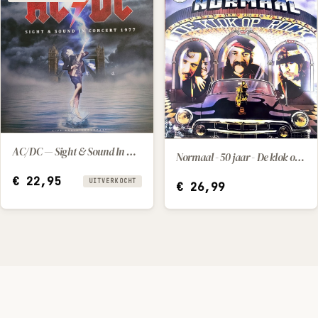
AC/DC — Sight & Sound In Concert 1977 (2025) [LP]
Normaal - 50 jaar - De klok op rock
IN WINKELWAGEN
€
22,95
UITVERKOCHT
€
26,99