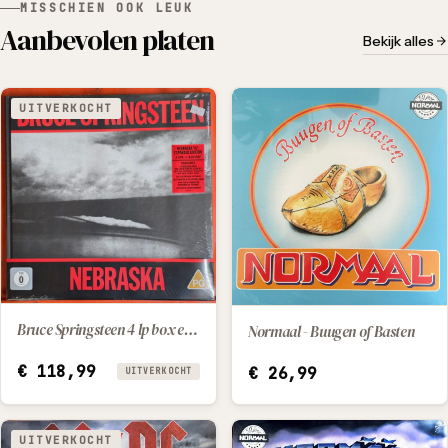
MISSCHIEN OOK LEUK
Aanbevolen platen
Bekijk alles
UITVERKOCHT
Bruce Springsteen 4 lp box en blu ray
Normaal - Buugen of Basten
IN WINKELWAGEN
€
118,99
€
26,99
UITVERKOCHT
UITVERKOCHT