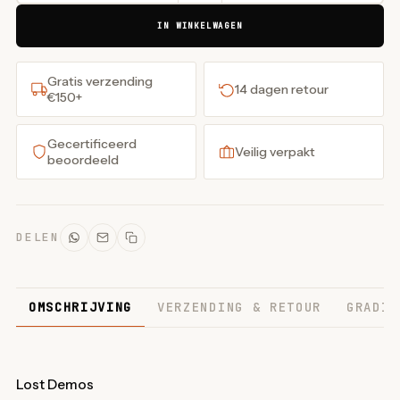
IN WINKELWAGEN
Gratis verzending
14 dagen retour
€150+
Gecertificeerd
Veilig verpakt
beoordeeld
DELEN
OMSCHRIJVING
VERZENDING & RETOUR
GRADIN
Lost Demos