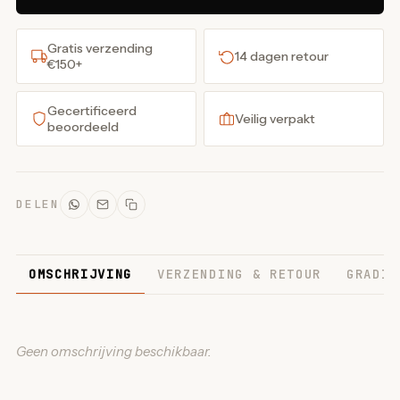
Gratis verzending
14 dagen retour
€150+
Gecertificeerd
Veilig verpakt
beoordeeld
DELEN
OMSCHRIJVING
VERZENDING & RETOUR
GRADIN
Geen omschrijving beschikbaar.