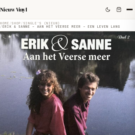
Nieuw Vinyl
HOME
SHOP
SINGLE'S (NIEUW)
ERIK & SANNE – AAN HET VEERSE MEER – EEN LEVEN LANG