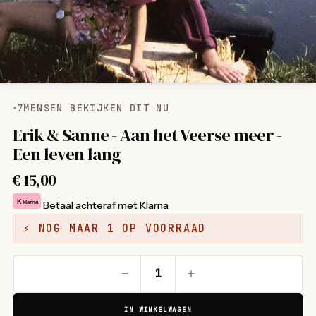
7
MENSEN BEKIJKEN DIT NU
Erik & Sanne - Aan het Veerse meer -
Een leven lang
€
15,00
K
klarna
Betaal achteraf met Klarna
⚡ NOG MAAR 1 OP VOORRAAD
IN WINKELWAGEN