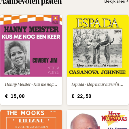
Aanbevolen platen
Bekijk alles
Hanny Meister - Kus me nog een keer / Cowboy Jim
Espada - klop maar aan m’n venster / Casanova Johnnie
IN WINKELWAGEN
IN WINKELWAGEN
€
15,00
€
22,50