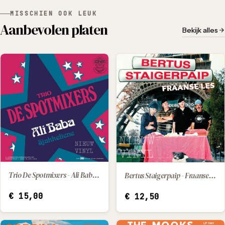
MISSCHIEN OOK LEUK
Aanbevolen platen
Bekijk alles
Trio De Spotmixers - Ali Baba / Sjakkeliene
Bertus Staigerpaip - Fraanse les
IN WINKELWAGEN
IN WINKELWAGEN
€
15,00
€
12,50