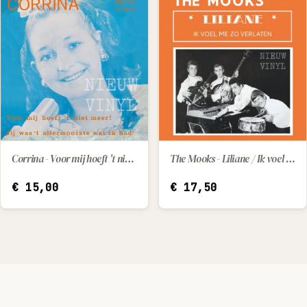
Corrina - Voor mij hoeft 't niet meer! / Jij was 't allermooiste wat ik had!
The Mooks - Liliane / Ik voel me zo verlaten
IN WINKELWAGEN
IN WINKELWAGEN
€
15,00
€
17,50