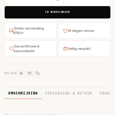
IN WINKELWAGEN
Gratis verzending
14 dagen retour
€150+
Gecertificeerd
Veilig verpakt
beoordeeld
DELEN
OMSCHRIJVING
VERZENDING & RETOUR
GRADIN