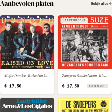
Aanbevolen platen
Bekijk alles
UITVERKOCHT
Major Dundee - Raised on love / The chestnut tree
Zangeres Zonder Naam - Kleine Suzie / Kindertroost
IN WINKELWAGEN
€
17,50
€
17,50
UITVERKOCHT