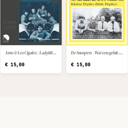
Arne & Les Cigales / Ladykiller - vakantieliefde
De Snoepers - Wat een geluk dat hij z'n moeder had / Kleine Pepito (little Pepito)
IN WINKELWAGEN
IN WINKELWAGEN
€
15,00
€
15,00