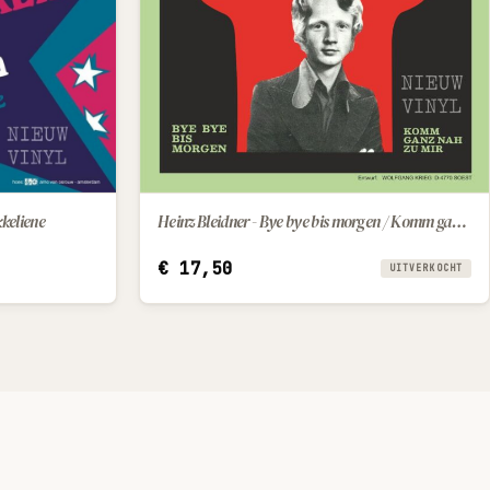
Heinz Bleidner - Bye bye bis morgen / Komm ganz nah zu mir
kkeliene
€
17,50
UITVERKOCHT