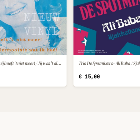
Corrina - Voor mij hoeft 't niet meer! / Jij was 't allermooiste wat ik had!
Trio De Spotmixers - Ali Baba / Sja
IN WINKELWAGEN
IN WINKELWAGEN
€
15,00