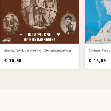
Mia en Leo - Hij is voor mij / Op mijn harmonika
IN WINKELWAGEN
€
15,00
€
15,00