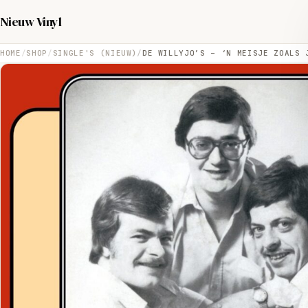
Nieuw Vinyl
HOME
SHOP
SINGLE'S (NIEUW)
DE WILLYJO’S – ‘N MEISJE ZOALS 