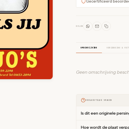
Gecertificeerd beoorde
DELEN
OMSCHRIJVING
VERZENDING & RET
Geen omschrijving besch
VEELGESTELDE VRAGEN
Is dit een originele persi
Hoe wordt de plaat verp