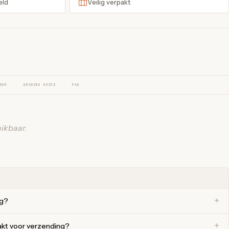
eld
Veilig verpakt
OUR
GRADING GUIDE
FAQ
ikbaar.
ng?
akt voor verzending?