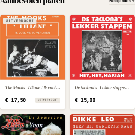
Aanbevolen platen
Bekijk alles
UITVERKOCHT
The Mooks - Liliane / Ik voel me zo verlaten
De taclona's - Lekker stappen / Hey, hey, Marian
IN WINKELWAGEN
€
17,50
€
15,00
UITVERKOCHT