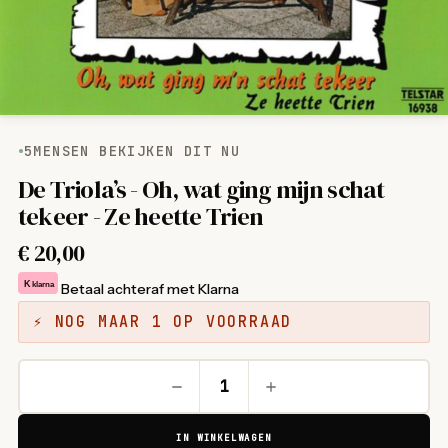
5
MENSEN BEKIJKEN DIT NU
De Triola’s - Oh, wat ging mijn schat
tekeer - Ze heette Trien
€
20,00
K
klarna
Betaal achteraf met Klarna
⚡ NOG MAAR 1 OP VOORRAAD
IN WINKELWAGEN