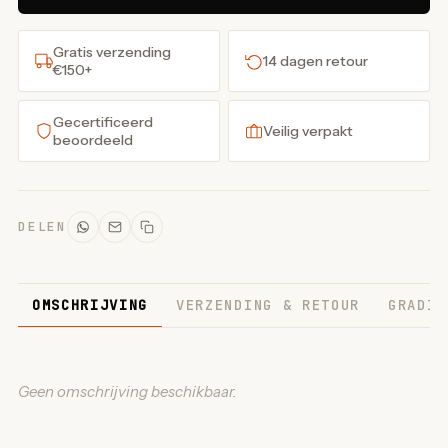
Gratis verzending
14 dagen retour
€150+
Gecertificeerd
Veilig verpakt
beoordeeld
DELEN
OMSCHRIJVING
VERZENDING & RETOUR
GRADIN
Geen omschrijving beschikbaar.