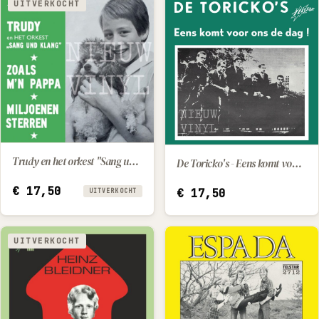
UITVERKOCHT
Trudy en het orkest "Sang und Klang" - Zoals m'n papa / Miljoenen sterren
De Toricko's - Eens komt voor ons de dag
IN WINKELWAGEN
€
17,50
€
17,50
UITVERKOCHT
UITVERKOCHT