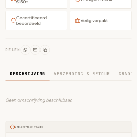
€150+
Gecertificeerd
Veilig verpakt
beoordeeld
DELEN
OMSCHRIJVING
VERZENDING & RETOUR
GRADIN
Geen omschrijving beschikbaar.
VEELGESTELDE VRAGEN