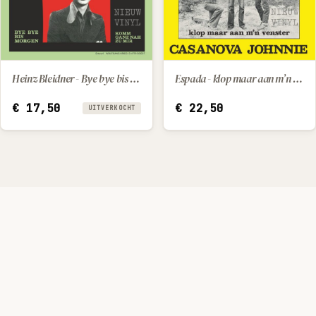
Heinz Bleidner - Bye bye bis morgen / Komm ganz nah zu mir
Espada - klop maar aan m’n venster / Casanova Johnnie
IN WINKELWAGEN
€
17,50
€
22,50
UITVERKOCHT