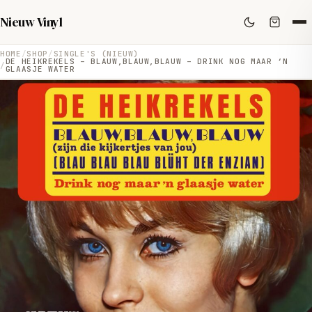
Nieuw Vinyl
HOME
SHOP
SINGLE'S (NIEUW)
DE HEIKREKELS – BLAUW,BLAUW,BLAUW – DRINK NOG MAAR ‘N
GLAASJE WATER