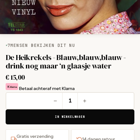
7
MENSEN BEKIJKEN DIT NU
De Heikrekels - Blauw,blauw,blauw -
drink nog maar ‘n glaasje water
€
15,00
K
klarna
Betaal achteraf met Klarna
IN WINKELWAGEN
Gratis verzending
14 dagen retour