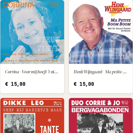
Corrina - Voor mij hoeft 't niet meer! / Jij was 't allermooiste wat ik had!
Henk Wijngaard - Ma petite / Met de staart tussen de benen
IN WINKELWAGEN
IN WINKELWAGEN
€
15,00
€
15,00