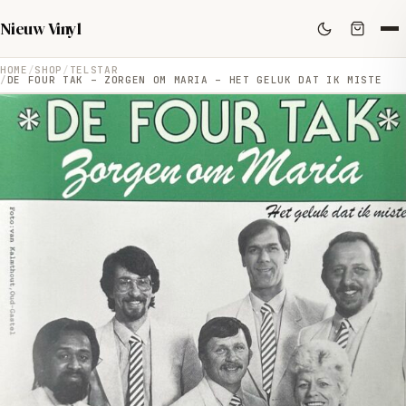
Nieuw Vinyl
HOME
SHOP
TELSTAR
DE FOUR TAK – ZORGEN OM MARIA – HET GELUK DAT IK MISTE