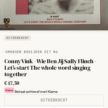
UITVERKOCHT
2
MENSEN BEKIJKEN DIT NU
Conny Vink - Wie Ben Jij Sally Flinch -
Let’s start The whole word singing
together
€
17,50
K
klarna
Betaal achteraf met Klarna
UITVERKOCHT