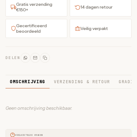
Gratis verzending
14 dagen retour
€150+
Gecertificeerd
Veilig verpakt
beoordeeld
DELEN
OMSCHRIJVING
VERZENDING & RETOUR
GRADIN
Geen omschrijving beschikbaar.
VEELGESTELDE VRAGEN