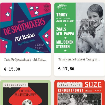
Trudy en het orkest "Sang und Klang" - Zoals m'n papa / Miljoenen sterren
Trio De Spotmixers - Ali Baba / Sjakkeliene
IN WINKELWAGEN
IN WINKELWAGEN
€
17,50
€
15,00
UITVERKOCHT
UITVERKOCHT