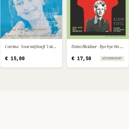
Corrina - Voor mij hoeft 't niet meer! / Jij was 't allermooiste wat ik had!
Heinz Bleidner - Bye bye bis morgen / Komm ganz nah zu mir
IN WINKELWAGEN
€
15,00
€
17,50
UITVERKOCHT