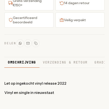
Gratis verzending
14 dagen retour
€150+
Gecertificeerd
Veilig verpakt
beoordeeld
DELEN
OMSCHRIJVING
VERZENDING & RETOUR
GRADIN
Let op ingekocht vinyl release 2022
Vinyl en single in nieuwstaat