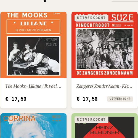
UITVERKOCHT
The Mooks - Liliane / Ik voel me zo verlaten
Zangeres Zonder Naam - Kleine Suzie / Kindertroost
IN WINKELWAGEN
€
17,50
€
17,50
UITVERKOCHT
UITVERKOCHT