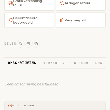
Gratis verzending
14 dagen retour
€150+
Gecertificeerd
Veilig verpakt
beoordeeld
DELEN
OMSCHRIJVING
VERZENDING & RETOUR
GRADIN
Geen omschrijving beschikbaar.
VEELGESTELDE VRAGEN