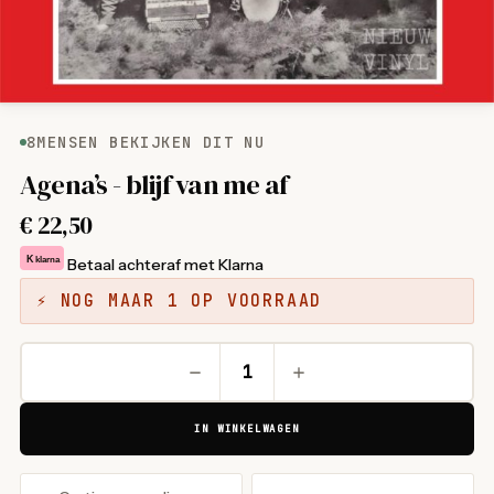
8
MENSEN BEKIJKEN DIT NU
Agena’s - blijf van me af
€
22,50
K
klarna
Betaal achteraf met Klarna
⚡ NOG MAAR 1 OP VOORRAAD
IN WINKELWAGEN