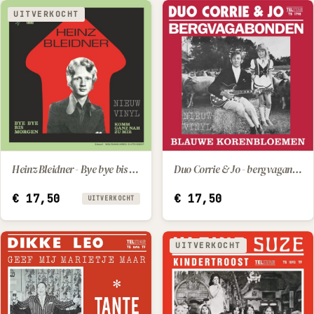
UITVERKOCHT
Heinz Bleidner - Bye bye bis morgen / Komm ganz nah zu mir
Duo Corrie & Jo - bergvaganonden / blauwe korenbloemen
IN WINKELWAGEN
€
17,50
€
17,50
UITVERKOCHT
UITVERKOCHT