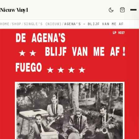
Nieuw Vinyl
HOME
SHOP
SINGLE'S (NIEUW)
AGENA’S – BLIJF VAN ME AF