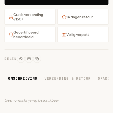
Gratis verzending
14 dagen retour
€150+
Gecertificeerd
Veilig verpakt
beoordeeld
DELEN
OMSCHRIJVING
VERZENDING & RETOUR
GRADIN
Geen omschrijving beschikbaar.