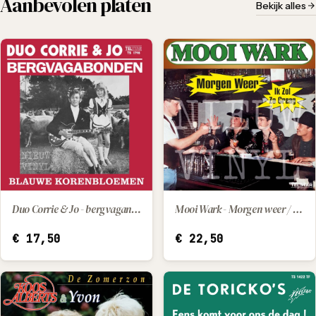
Aanbevolen platen
Bekijk alles
Duo Corrie & Jo - bergvaganonden / blauwe korenbloemen
Mooi Wark - Morgen weer / Ik zol zo graag
IN WINKELWAGEN
IN WINKELWAGEN
€
17,50
€
22,50