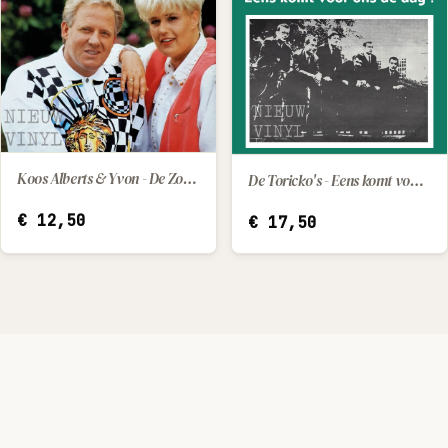
Koos Alberts & Yvon - De Zomerzon
De Toricko's - Eens komt voor ons de dag
IN WINKELWAGEN
IN WINKELWAGEN
€
12,50
€
17,50