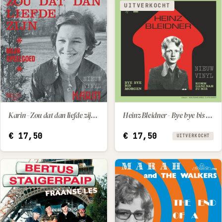
UITVERKOCHT
Karin - Zou dat dan liefde zijn / Mijn speelgoed
Heinz Bleidner - Bye bye bis morgen / Komm ganz nah zu mir
IN WINKELWAGEN
€
17,50
€
17,50
UITVERKOCHT