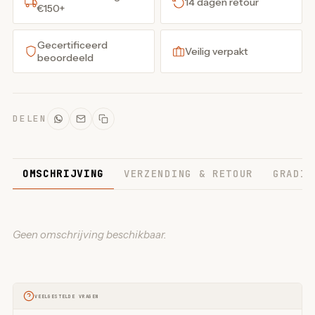
14 dagen retour
€150+
Gecertificeerd
Veilig verpakt
beoordeeld
DELEN
OMSCHRIJVING
VERZENDING & RETOUR
GRADIN
Geen omschrijving beschikbaar.
VEELGESTELDE VRAGEN