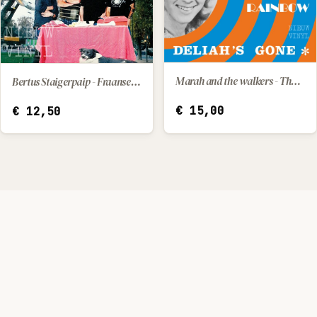
Marah and the walkers - The end of a rainbow / Deliah's gone
Bertus Staigerpaip - Fraanse les
IN WINKELWAGEN
IN WINKELWAGEN
€
15,00
€
12,50