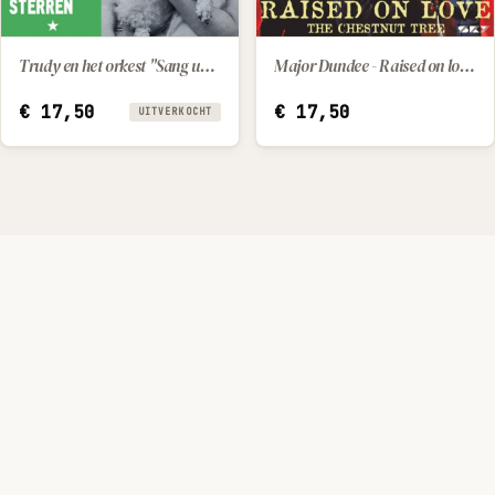
Trudy en het orkest "Sang und Klang" - Zoals m'n papa / Miljoenen sterren
Major Dundee - Raised on love / The chestnut tree
IN WINKELWAGEN
€
17,50
€
17,50
UITVERKOCHT