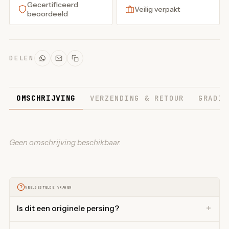
Gecertificeerd
Veilig verpakt
beoordeeld
DELEN
OMSCHRIJVING
VERZENDING & RETOUR
GRADIN
Geen omschrijving beschikbaar.
VEELGESTELDE VRAGEN
Is dit een originele persing?