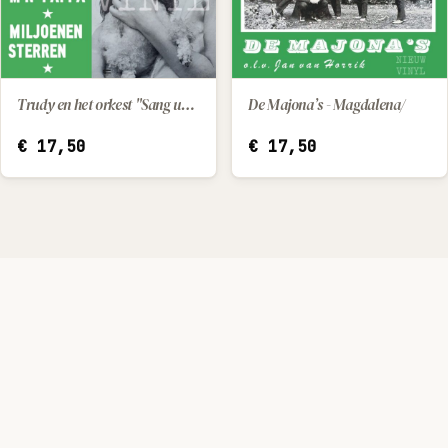
Trudy en het orkest "Sang und Klang" - Zoals m'n papa / Miljoenen sterren
De Majona’s - Magdalena/
IN WINKELWAGEN
IN WINKELWAGEN
€
17,50
€
17,50