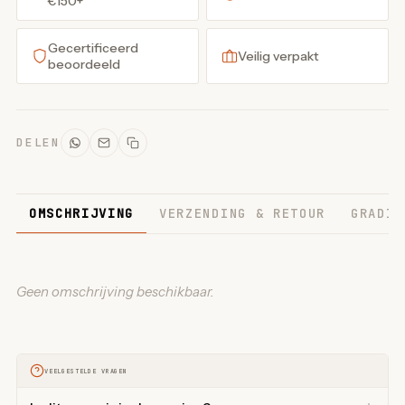
€150+
Gecertificeerd
Veilig verpakt
beoordeeld
DELEN
OMSCHRIJVING
VERZENDING & RETOUR
GRADIN
Geen omschrijving beschikbaar.
VEELGESTELDE VRAGEN