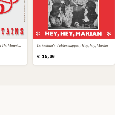
Bradley Band - California / High On The Mountains
De taclona's - Lekker stappen / Hey, hey, Marian
IN WINKELWAGEN
€
15,00