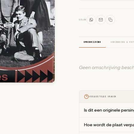
DELEN
OMSCHRIJVING
VERZENDING & RET
Geen omschrijving besch
VEELGESTELDE VRAGEN
Is dit een originele persi
Hoe wordt de plaat verp