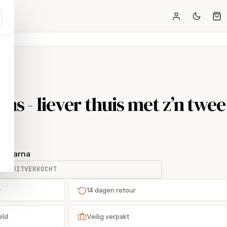
s - liever thuis met z’n twee
t Klarna
UITVERKOCHT
+
14 dagen retour
eld
Veilig verpakt