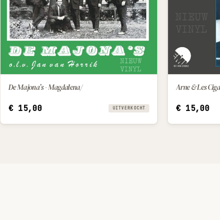
De Majona’s - Magdalena/
Arne & Les Cigal
€
15,00
€
15,00
UITVERKOCHT