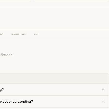
OUR
GRADING GUIDE
FAQ
ikbaar.
ng?
akt voor verzending?