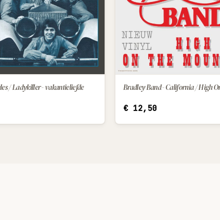
es / Ladykiller - vakantieliefde
IN WINKELWAGEN
IN WINKELWAGEN
€
12,50