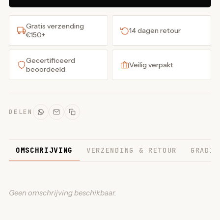
Gratis verzending
14 dagen retour
€150+
Gecertificeerd
Veilig verpakt
beoordeeld
DELEN
OMSCHRIJVING
VERZENDING & RETOUR
GRADIN
Geen omschrijving beschikbaar.