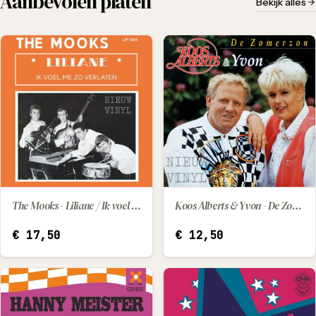
Aanbevolen platen
Bekijk alles
The Mooks - Liliane / Ik voel me zo verlaten
Koos Alberts & Yvon - De Zomerzon
IN WINKELWAGEN
IN WINKELWAGEN
€
17,50
€
12,50