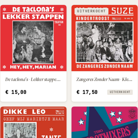
UITVERKOCHT
De taclona's - Lekker stappen / Hey, hey, Marian
Zangeres Zonder Naam - Kleine Suzie / Kindertroost
IN WINKELWAGEN
€
15,00
€
17,50
UITVERKOCHT