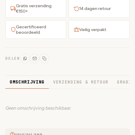
Gratis verzending
14 dagen retour
€150+
Gecertificeerd
Veilig verpakt
beoordeeld
DELEN
OMSCHRIJVING
VERZENDING & RETOUR
GRADIN
Geen omschrijving beschikbaar.
VEELGESTELDE VRAGEN