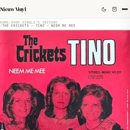
Nieuw Vinyl
HOME
SHOP
SINGLE'S (NIEUW)
THE CRICKETS – TINO – NEEM ME MEE