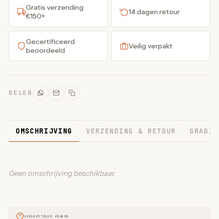
Gratis verzending
14 dagen retour
€150+
Gecertificeerd
Veilig verpakt
beoordeeld
DELEN
OMSCHRIJVING
VERZENDING & RETOUR
GRADIN
Geen omschrijving beschikbaar.
VEELGESTELDE VRAGEN