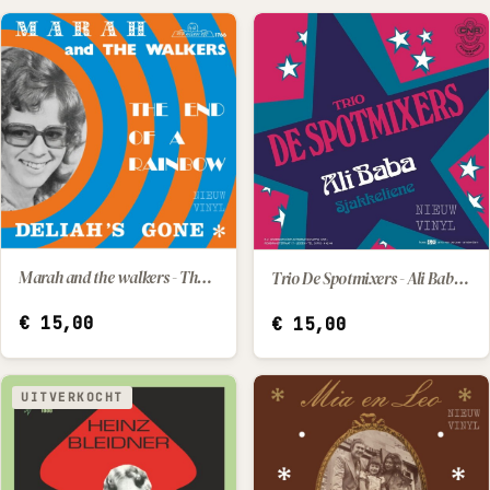
Marah and the walkers - The end of a rainbow / Deliah's gone
Trio De Spotmixers - Ali Baba / Sjakkeliene
IN WINKELWAGEN
IN WINKELWAGEN
€
15,00
€
15,00
UITVERKOCHT