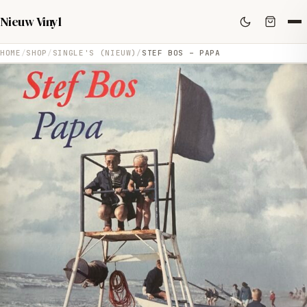
Nieuw Vinyl
HOME
SHOP
SINGLE'S (NIEUW)
STEF BOS – PAPA