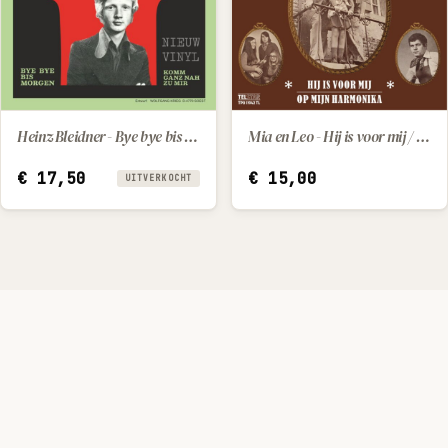
Heinz Bleidner - Bye bye bis morgen / Komm ganz nah zu mir
Mia en Leo - Hij is voor mij / Op mijn harmonika
IN WINKELWAGEN
€
17,50
€
15,00
UITVERKOCHT