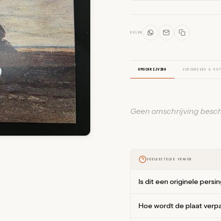
DELEN
OMSCHRIJVING
VERZENDING & RET
Geen omschrijving besch
VEELGESTELDE VRAGEN
Is dit een originele persi
Hoe wordt de plaat verp