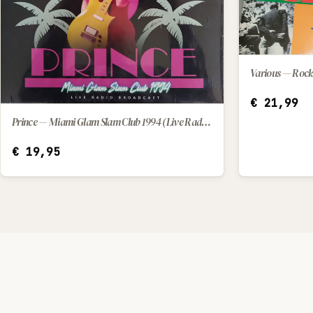
Various — Rock 
€
21,99
Prince — Miami Glam Slam Club 1994 (Live Radio Broadcast) (2025) [LP]
IN WINKELWAGEN
€
19,95