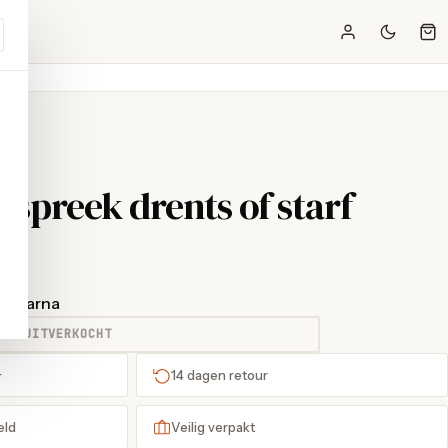
 spreek drents of starf
t Klarna
UITVERKOCHT
+
14 dagen retour
eld
Veilig verpakt