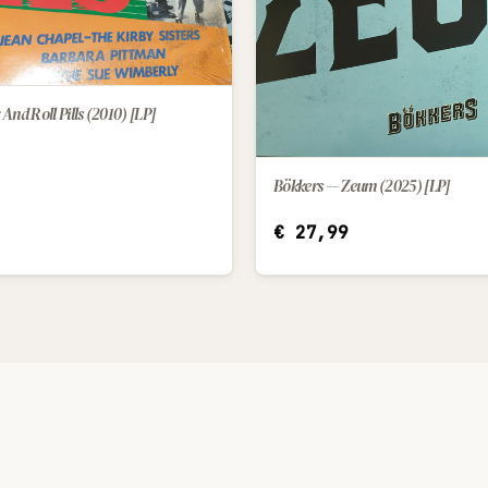
And Roll Pills (2010) [LP]
IN WINKELWAGEN
Bökkers — Zeum (2025) [LP]
IN WINKELWAGEN
€
27,99