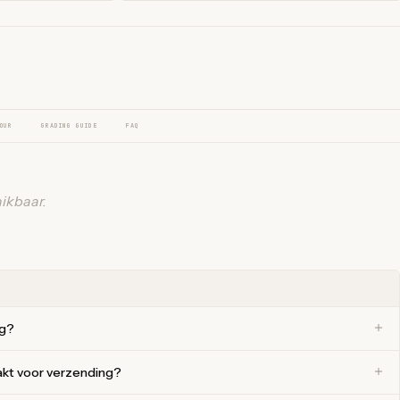
OUR
GRADING GUIDE
FAQ
ikbaar.
ng?
akt voor verzending?