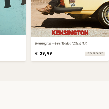
Kensington — First Rodeo (2025) [LP]
€
29,99
UITVERKOCHT