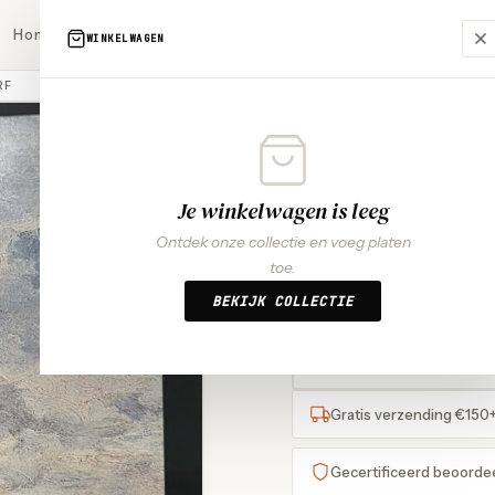
Home
Singles nieuw
Singles gebruikt
LP’s nieuw
LP’s gebruikt
WINKELWAGEN
RF
UITVERKOCHT
5
MENSEN BEKIJKEN DIT NU
Je winkelwagen is leeg
Skroetbalg -
Ontdek onze collectie en voeg platen
€
15,99
toe.
BEKIJK COLLECTIE
Betaal achteraf me
K
klarna
Gratis verzending €150
Gecertificeerd beoorde