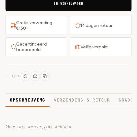
IN WINKELWAGEN
Gratis verzending
14 dagen retour
€150+
Gecertificeerd
Veilig verpakt
beoordeeld
DELEN
OMSCHRIJVING
VERZENDING & RETOUR
GRADIN
Geen omschrijving beschikbaar.