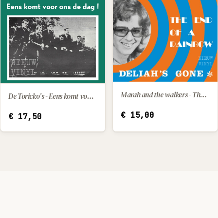
Marah and the walkers - The end of a rainbow / Deliah's gone
De Toricko's - Eens komt voor ons de dag
IN WINKELWAGEN
IN WINKELWAGEN
€
15,00
€
17,50