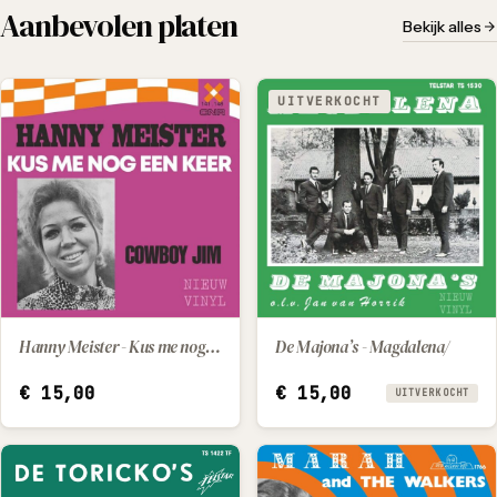
Aanbevolen platen
Bekijk alles
UITVERKOCHT
Hanny Meister - Kus me nog een keer / Cowboy Jim
De Majona’s - Magdalena/
IN WINKELWAGEN
€
15,00
€
15,00
UITVERKOCHT