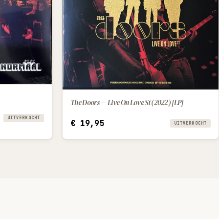
The Doors — Live On Love St (2022) [LP]
UITVERKOCHT
€
19,95
UITVERKOCHT