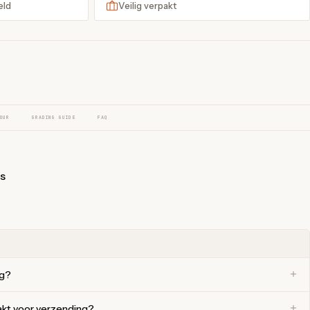
eld
Veilig verpakt
OUR
GRADING GUIDE
FAQ
js
ng?
akt voor verzending?