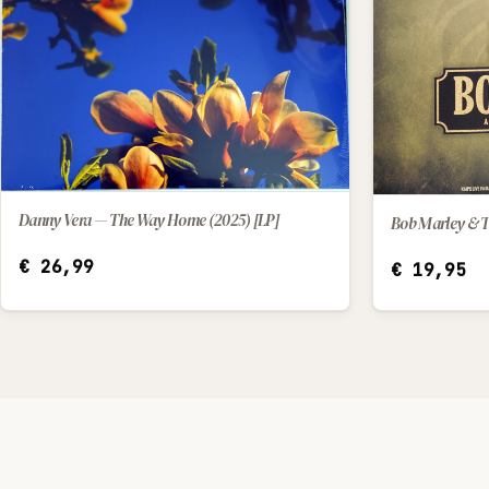
Danny Vera — The Way Home (2025) [LP]
IN WINKELWAGEN
€
26,99
€
19,95