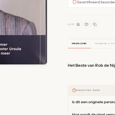
Gecertificeerd beoorde
DELEN
OMSCHRIJVING
VERZENDING & RET
Het Beste van Rob de Ni
VEELGESTELDE VRAGEN
Is dit een originele persi
Hoe wordt de plaat verp