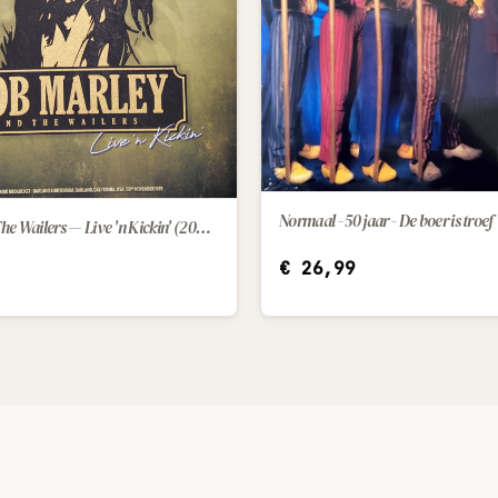
Normaal - 50 jaar - De boer is troef
Bob Marley & The Wailers — Live 'n Kickin' (2022) [LP]
IN WINKELWAGEN
€
26,99