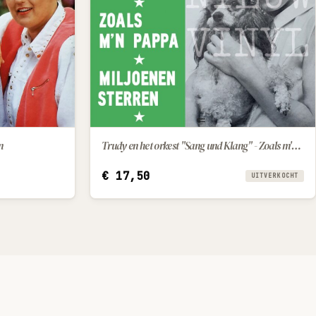
n
Trudy en het orkest "Sang und Klang" - Zoals m'n papa / Miljoenen sterren
€
17,50
UITVERKOCHT