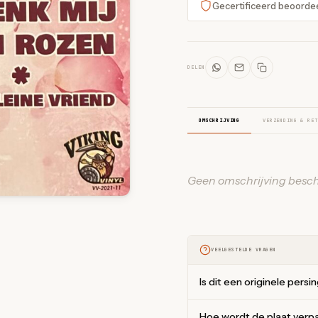
Gecertificeerd beoorde
DELEN
OMSCHRIJVING
VERZENDING & RET
Geen omschrijving besch
VEELGESTELDE VRAGEN
Is dit een originele persi
Hoe wordt de plaat verp