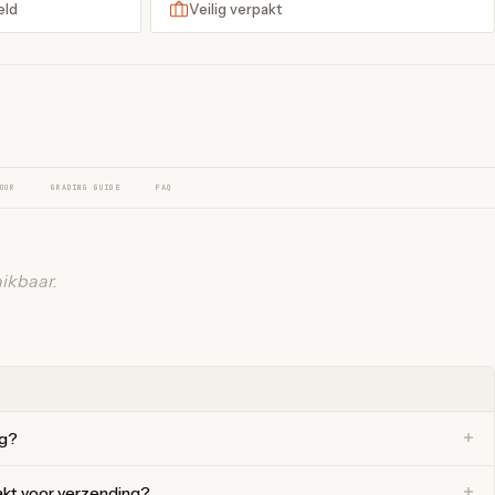
eld
Veilig verpakt
OUR
GRADING GUIDE
FAQ
ikbaar.
ng?
akt voor verzending?