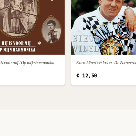
 is voor mij / Op mijn harmonika
Koos Alberts & Yvon - De Zomerzo
IN WINKELWAGEN
IN WINKELWAGEN
€
12,50