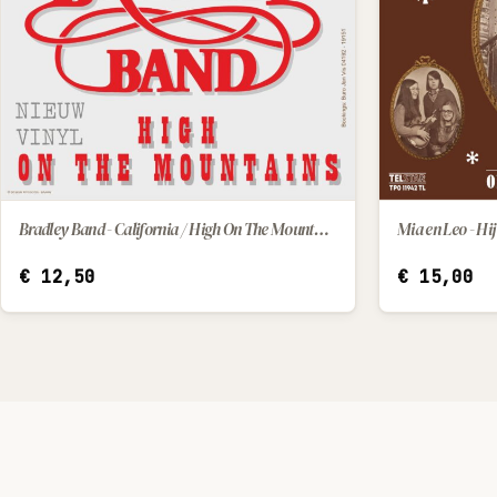
Bradley Band - California / High On The Mountains
Mia en Leo - Hij
IN WINKELWAGEN
€
12,50
€
15,00