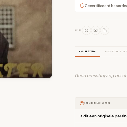
Gecertificeerd beoorde
DELEN
OMSCHRIJVING
VERZENDING & RET
Geen omschrijving besch
VEELGESTELDE VRAGEN
Is dit een originele persi