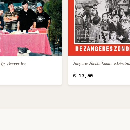
ip - Fraanse les
IN WINKELWAGEN
€
17,50