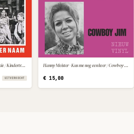
Zangeres Zonder Naam - Kleine Suzie / Kindertroost
Hanny Meister - Kus me nog een keer / Cowboy Jim
IN WINKELWAGEN
€
15,00
UITVERKOCHT