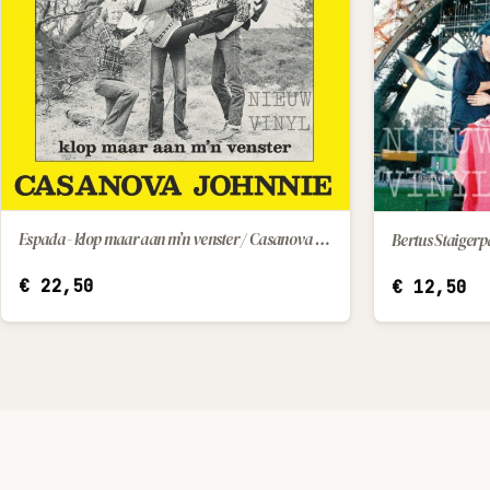
Espada - klop maar aan m’n venster / Casanova Johnnie
Bertus Staigerpa
IN WINKELWAGEN
€
22,50
€
12,50