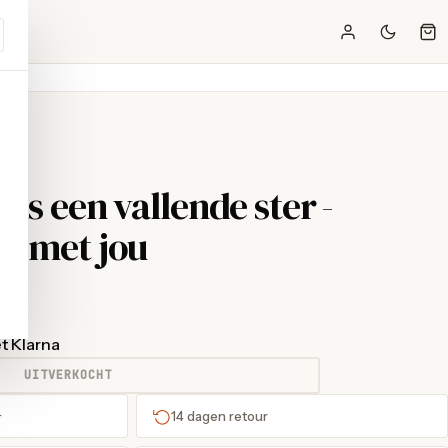
 Als een vallende ster -
jn met jou
t Klarna
UITVERKOCHT
+
14 dagen retour