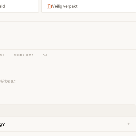
eld
Veilig verpakt
OUR
GRADING GUIDE
FAQ
ikbaar.
ng?