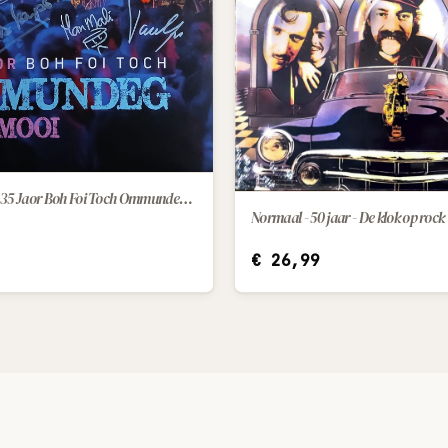
Boh Foi Toch — 35 Jaor Boh Foi Toch Ommundeg Mooi (2025) [LP]
IN WINKELWAGEN
Normaal - 50 jaar - De klok op rock
IN WINKELWAGEN
€
26,99