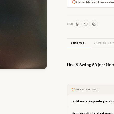
Gecertificeerd beoorde
DELEN
OMSCHRIJVING
VERZENDING & RET
Hok & Swing 50 jaar Nor
VEELGESTELDE VRAGEN
Is dit een originele persi
Hoe wordt de plaat verp