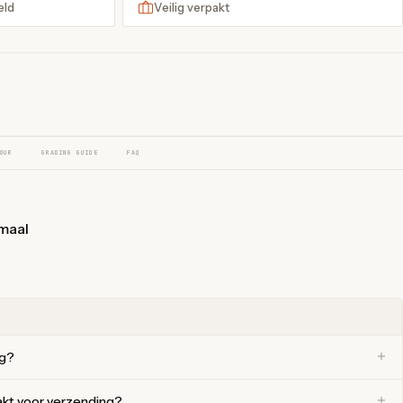
eld
Veilig verpakt
OUR
GRADING GUIDE
FAQ
maal
ng?
akt voor verzending?