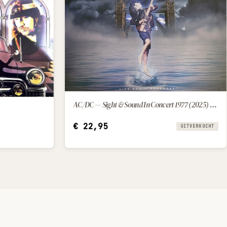
AC/DC — Sight & Sound In Concert 1977 (2025) [LP]
€
22,95
UITVERKOCHT