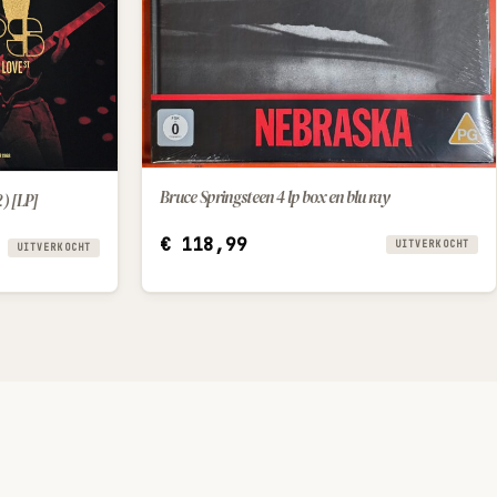
Bruce Springsteen 4 lp box en blu ray
) [LP]
€
118,99
UITVERKOCHT
UITVERKOCHT