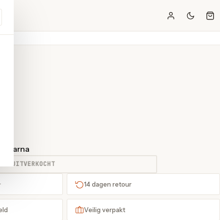
t Klarna
UITVERKOCHT
+
14 dagen retour
eld
Veilig verpakt