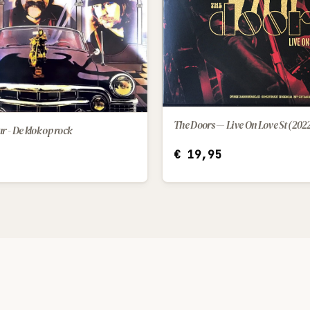
The Doors — Live On Love St (2022
r - De klok op rock
IN WINKELWAGEN
€
19,95