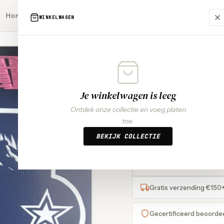
Home
Singles nieuw
Singles gebruikt
LP’s nieuw
LP’s gebruikt
WINKELWAGEN
UITVERKOCHT
10
MENSEN BEKIJKEN DIT NU
Je winkelwagen is leeg
Normaal
Ontdek onze collectie en voeg platen
€
29,99
toe.
BEKIJK COLLECTIE
Betaal achteraf me
K
klarna
Gratis verzending €150
Gecertificeerd beoorde