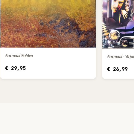
Normaal Nøhlen
Normaal - 50 jaa
IN WINKELWAGEN
€
29,95
€
26,99