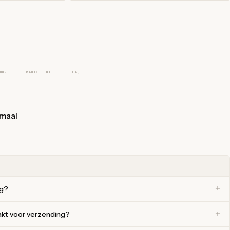
OUR
GRADING GUIDE
FAQ
rmaal
ng?
akt voor verzending?