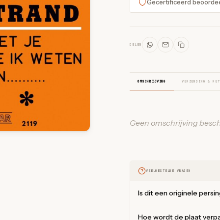
Gecertificeerd beoorde
DELEN
OMSCHRIJVING
VERZENDING & RET
Geen omschrijving besch
VEELGESTELDE VRAGEN
Is dit een originele persi
Hoe wordt de plaat verp