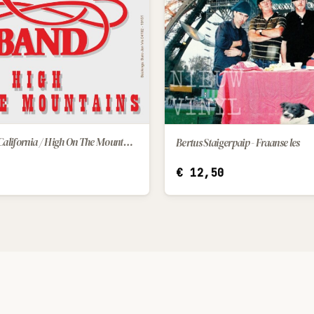
Bradley Band - California / High On The Mountains
Bertus Staigerpaip - Fraanse les
IN WINKELWAGEN
IN WINKELWAGEN
€
12,50