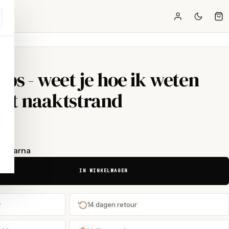
ips - weet je hoe ik weten
het naaktstrand
t Klarna
IN WINKELWAGEN
+
14 dagen retour