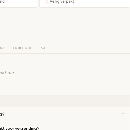
eld
Veilig verpakt
OUR
GRADING GUIDE
FAQ
ikbaar.
ng?
akt voor verzending?