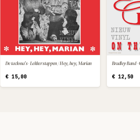
De taclona's - Lekker stappen / Hey, hey, Marian
IN WINKELWAGEN
€
15,00
€
12,50