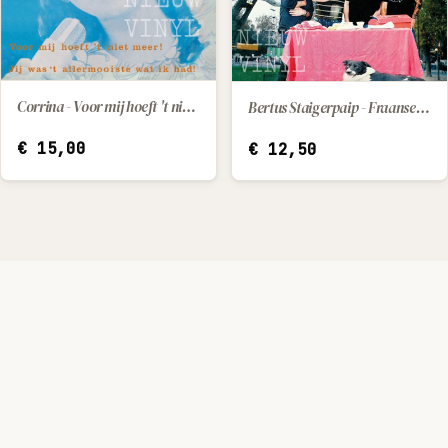
Corrina - Voor mij hoeft 't niet meer! / Jij was 't allermooiste wat ik had!
Bertus Staigerpaip - Fraanse les
IN WINKELWAGEN
IN WINKELWAGEN
€
15,00
€
12,50