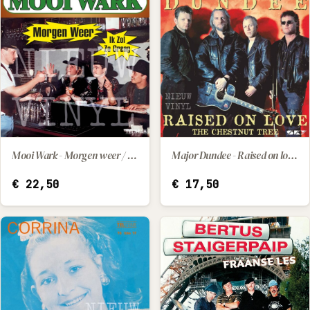
Mooi Wark - Morgen weer / Ik zol zo graag
Major Dundee - Raised on love / The chestnut tree
IN WINKELWAGEN
IN WINKELWAGEN
€
22,50
€
17,50