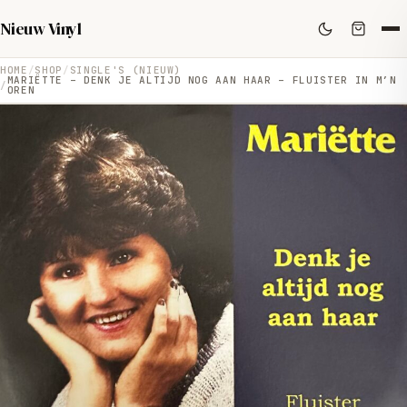
Nieuw Vinyl
HOME
SHOP
SINGLE'S (NIEUW)
MARIËTTE – DENK JE ALTIJD NOG AAN HAAR – FLUISTER IN M’N
OREN