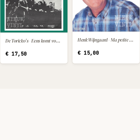
Henk Wijngaard - Ma petite / Met de staart tussen de benen
De Toricko's - Eens komt voor ons de dag
IN WINKELWAGEN
IN WINKELWAGEN
€
15,00
€
17,50