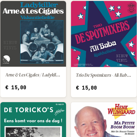
Arne & Les Cigales / Ladykiller - vakantieliefde
Trio De Spotmixers - Ali Baba / Sjakkeliene
IN WINKELWAGEN
IN WINKELWAGEN
€
15,00
€
15,00